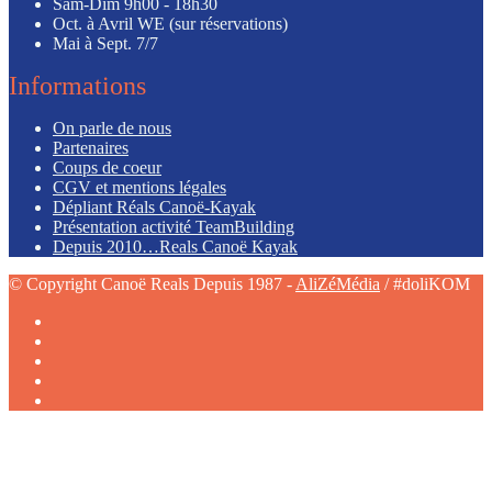
Sam-Dim
9h00 - 18h30
Oct. à Avril
WE (sur réservations)
Mai à Sept.
7/7
Informations
On parle de nous
Partenaires
Coups de coeur
CGV et mentions légales
Dépliant Réals Canoë-Kayak
Présentation activité TeamBuilding
Depuis 2010…Reals Canoë Kayak
© Copyright Canoë Reals Depuis 1987 -
AliZéMédia
/ #doliKOM