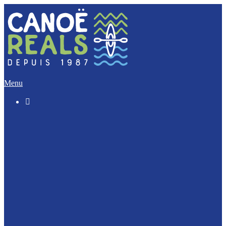
Menu

Le « Découverte » (5 Km)
L’Incontournable (12 Km)
L’Evasion (17 Km)
L’Intégrale (32 Km)
Nos activités Groupes et Scolaires
Journée Enterrement de vie : EVJF / EVJG
Journée Canoë Entreprise et CE
Journée Escalade Entreprise et CE