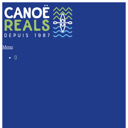
Menu

Le « Découverte » (5 Km)
L’Incontournable (12 Km)
L’Evasion (17 Km)
L’Intégrale (32 Km)
Nos activités Groupes et Scolaires
Journée Enterrement de vie : EVJF / EVJG
Journée Canoë Entreprise et CE
Journée Escalade Entreprise et CE