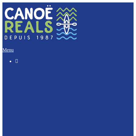
Menu

Le « Découverte » (5 Km)
L’Incontournable (12 Km)
L’Evasion (17 Km)
L’Intégrale (32 Km)
Nos activités Groupes et Scolaires
Journée Enterrement de vie : EVJF / EVJG
Journée Canoë Entreprise et CE
Journée Escalade Entreprise et CE