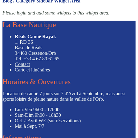
Blog / Category Sidebar Widget Area
Please login and add some widgets to this widget area.
La Base Nautique
Réals Canoë Kayak
1, RD 36
Base de Réals
34460 Cessenon/Orb
Tel. +33 4 67 89 61 65
Contact
Carte et itinéraires
Horaires & Ouvertures
Location de canoë 7 jours sur 7 d'Avril à Septembre, mais aussi
sports loisirs de pleine nature dans la vallée de l'Orb.
Lun-Ven
9h00 - 17h00
Sam-Dim
9h00 - 18h30
Oct. à Avril
WE (sur réservations)
Mai à Sept.
7/7
Informations