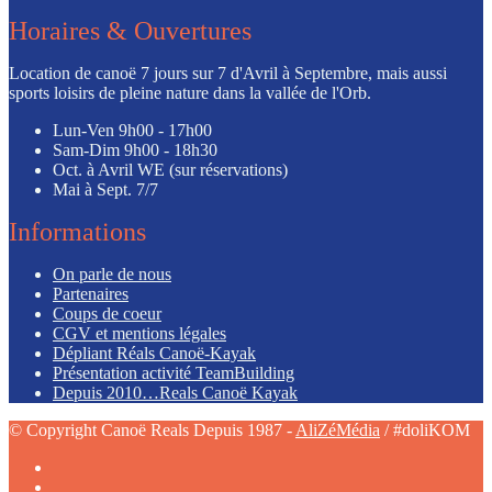
Horaires & Ouvertures
Location de canoë 7 jours sur 7 d'Avril à Septembre, mais aussi
sports loisirs de pleine nature dans la vallée de l'Orb.
Lun-Ven
9h00 - 17h00
Sam-Dim
9h00 - 18h30
Oct. à Avril
WE (sur réservations)
Mai à Sept.
7/7
Informations
On parle de nous
Partenaires
Coups de coeur
CGV et mentions légales
Dépliant Réals Canoë-Kayak
Présentation activité TeamBuilding
Depuis 2010…Reals Canoë Kayak
© Copyright Canoë Reals Depuis 1987 -
AliZéMédia
/ #doliKOM