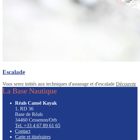
Escalade
Vous serez initiés aux techniques d'assurage et d'escalade
Découvrir
La Base Nautique
Réals Canoë Kayak
1, RD 36
Base de Réals
34460 Cessenon/Orb
Tel. +33 4 67 89 61 65
Contact
Carte et itinéraires