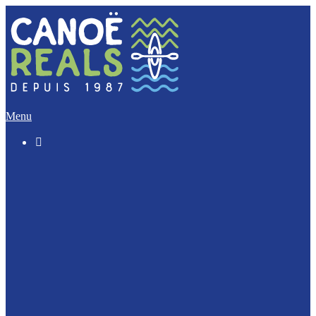
Menu

Le « Découverte » (5 Km)
L’Incontournable (12 Km)
L’Evasion (17 Km)
L’Intégrale (32 Km)
Nos activités Groupes et Scolaires
Journée Enterrement de vie : EVJF / EVJG
Journée Canoë Entreprise et CE
Journée Escalade Entreprise et CE