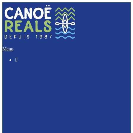
Menu

Le « Découverte » (5 Km)
L’Incontournable (12 Km)
L’Evasion (17 Km)
L’Intégrale (32 Km)
Nos activités Groupes et Scolaires
Journée Enterrement de vie : EVJF / EVJG
Journée Canoë Entreprise et CE
Journée Escalade Entreprise et CE