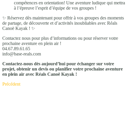
compétences en orientation! Une aventure ludique qui mettra
à l’épreuve l’esprit d’équipe de vos groupes !
✨ Réservez dès maintenant pour offrir à vos groupes des moments
de partage, de découverte et d’activités inoubliables avec Réals
Canoë Kayak ! ✨
Contactez nous pour plus d’informations ou pour réserver votre
prochaine aventure en plein air !
04.67.89.61.65
info@base-reals.com
Contactez-nous dès aujourd’hui pour échanger sur votre
projet, obtenir un devis ou planifier votre prochaine aventure
en plein air avec Réals Canoë Kayak !
Précédent
Journée Enterrement de vie : EVJF / EVJG
La Base Nautique
Réals Canoë Kayak
1, RD 36
Base de Réals