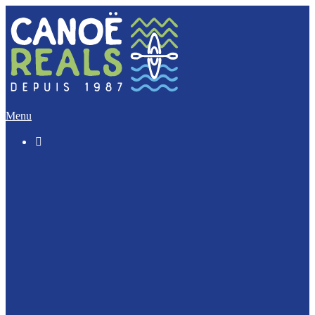
Menu

Le « Découverte » (5 Km)
L’Incontournable (12 Km)
L’Evasion (17 Km)
L’Intégrale (32 Km)
Nos activités Groupes et Scolaires
Journée Enterrement de vie : EVJF / EVJG
Journée Canoë Entreprise et CE
Journée Escalade Entreprise et CE