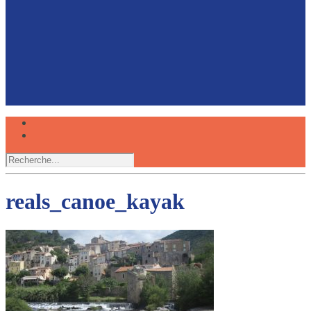
Faire du canoë avec son chien, une expérience
partagée
Réserver
reals_canoe_kayak