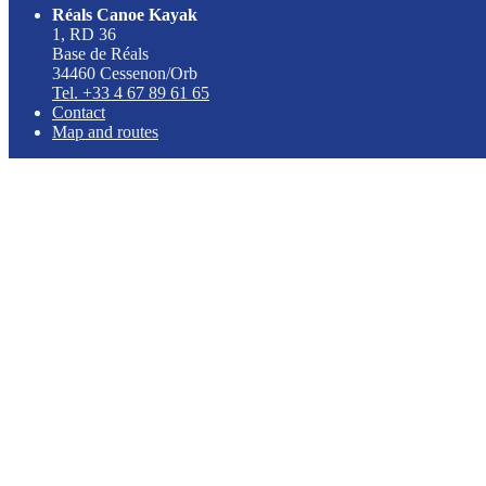
Réals Canoe Kayak
1, RD 36
Base de Réals
34460 Cessenon/Orb
Tel. +33 4 67 89 61 65
Contact
Map and routes
Opening Hours
Canoe rental 7 days a week from April to September, as well as outdoor
Mon-Fri
9h00am - 5h00pm
Sat-Sun
9h00am - 6h30pm
October to April
WE (réservation)
May to Sept
7/7
Informations
Press room
Partners
Our favorites adresses
CGV
Reals Canoe leaflet