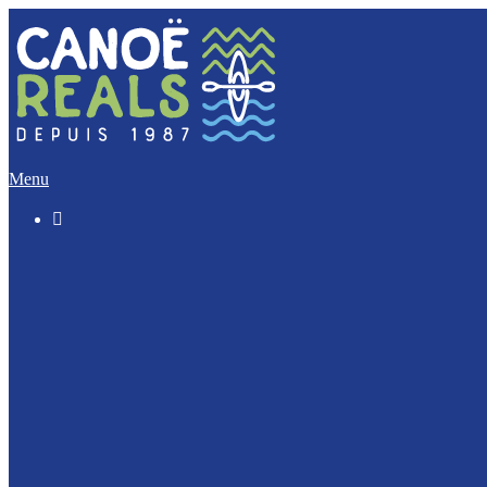
Menu

The “Discovery” (5 Km)
The Imperative (12 Km)
The Escapade (17 Km)
The Integral (32 Km)
Canoeing with your dog ?