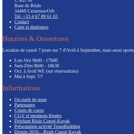
1, RD 36
Base de Réals
34460 Cessenon/Orb
Tel. +33 4 67 89 61 65
Contact
Carte et itinéraires
Horaires & Ouvertures
Location de canoë 7 jours sur 7 d'Avril à Septembre, mais aussi sports l
Lun-Ven
9h00 - 17h00
Sam-Dim
9h00 - 18h30
Oct. à Avril
WE (sur réservations)
Mai à Sept.
7/7
Informations
On parle de nous
Partenaires
Coups de coeur
CGV et mentions légales
Dépliant Réals Canoë-Kayak
Présentation activité TeamBuilding
Depuis 2010…Reals Canoë Kayak