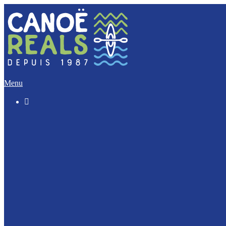
Menu

Le « Découverte » (5 Km)
L’Incontournable (12 Km)
L’Evasion (17 Km)
L’Intégrale (32 Km)
Nos activités Groupes et Scolaires
Journée Enterrement de vie : EVJF / EVJG
Journée Canoë Entreprise et CE
Journée Escalade Entreprise et CE