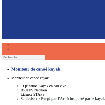
Faire du canoë avec son chien, une expérience partagée
Réserver
Moniteur de canoë kayak
Moniteur de canoë kayak
CQP canoë Kayak en eau vive
BPJEPS Natation
Licence STAPS
Sa devise : « Forgé par l’Ardèche, porté par le kayak