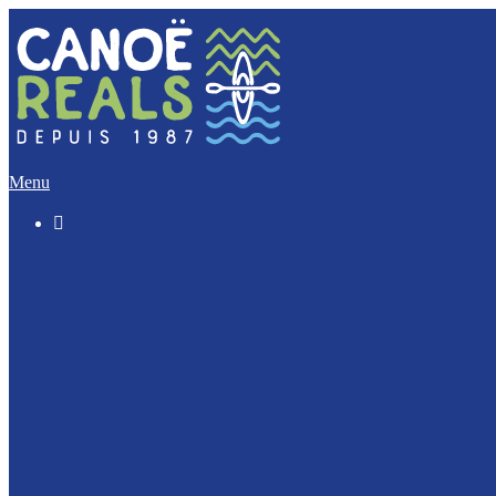
Menu

Le « Découverte » (5 Km)
L’Incontournable (12 Km)
L’Evasion (17 Km)
L’Intégrale (32 Km)
Nos activités Groupes et Scolaires
Journée Enterrement de vie : EVJF / EVJG
Journée Canoë Entreprise et CE
Journée Escalade Entreprise et CE