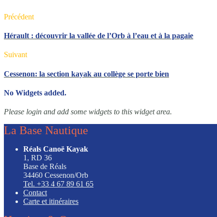
Précédent
Hérault : découvrir la vallée de l’Orb à l’eau et à la pagaie
Suivant
Cessenon: la section kayak au collège se porte bien
No Widgets added.
Please login and add some widgets to this widget area.
La Base Nautique
Réals Canoë Kayak
1, RD 36
Base de Réals
34460 Cessenon/Orb
Tel. +33 4 67 89 61 65
Contact
Carte et itinéraires