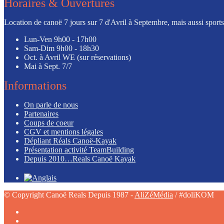
Horaires & Ouvertures
Location de canoë 7 jours sur 7 d'Avril à Septembre, mais aussi sports l
Lun-Ven
9h00 - 17h00
Sam-Dim
9h00 - 18h30
Oct. à Avril
WE (sur réservations)
Mai à Sept.
7/7
Informations
On parle de nous
Partenaires
Coups de coeur
CGV et mentions légales
Dépliant Réals Canoë-Kayak
Présentation activité TeamBuilding
Depuis 2010…Reals Canoë Kayak
© Copyright Canoë Reals Depuis 1987 -
AliZéMédia
/ #doliKOM