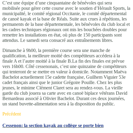
C’est une équipe d’une cinquantaine de bénévoles qui sera
mobilisée pour gérer cette course avec le soutien d’Hérault Sports, la
municipalité, le comité régional Occitanie, le comité départemental
de canoë kayak et la base de Réals. Suite aux crues à répétions, les
permanents de la base départementale, les bénévoles du club local et
les cadres techniques régionaux ont mis les bouchées doubles pour
remettre les installations en état, où plus de 150 participants sont
attendus. Le samedi sera consacré aux entraînements libres.
Dimanche à 9h00, la première course sera une manche de
qualification, la meilleure moitié des compétiteurs accédera à la
finale A et l’autre moitié à la finale B.La fin des finales est prévue
vers 16h00. Côté cessenonais, c’est une quinzaine de compétiteurs
qui tenteront de se mettre en valeur à domicile. Notamment Maëva
Bachelot actuellement 15e cadette française, Guilhem Viguier 53e
cadet français ainsi que le junior Grégoire Pouille. Chez les plus
jeunes, le minime Clément Claret sera au rendez-vous. La vieille
garde du club jouera sa carte avec en canoë biplace vétérans David
Bernardeau associé à Olivier Bachelot. Durant ces deux journées,
un stand buvette-alimentation sera à la disposition du public.
Précédent
Cessenon: la section kayak au collège se porte bien