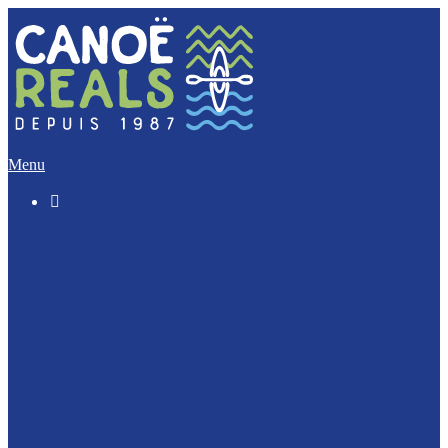
Menu

Le « Découverte » (5 Km)
L’Incontournable (12 Km)
L’Evasion (17 Km)
L’Intégrale (32 Km)
Nos activités Groupes et Scolaires
Journée Enterrement de vie : EVJF / EVJG
Journée Canoë Entreprise et CE
Journée Escalade Entreprise et CE