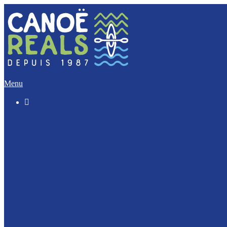
Menu

Le « Découverte » (5 Km)
L’Incontournable (12 Km)
L’Evasion (17 Km)
L’Intégrale (32 Km)
Nos activités Groupes et Scolaires
Journée Enterrement de vie : EVJF / EVJG
Journée Canoë Entreprise et CE
Journée Escalade Entreprise et CE