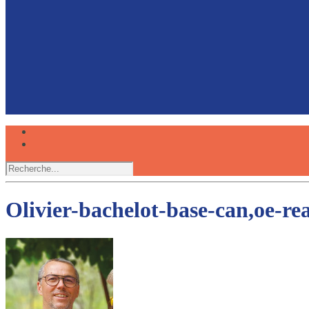
Faire du canoë avec son chien, une expérience partagée
Réserver
Olivier-bachelot-base-can,oe-rea