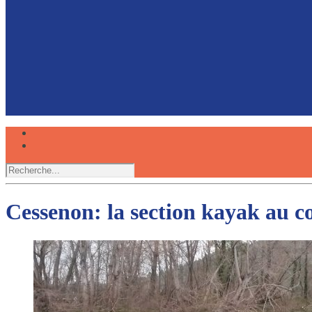
Faire du canoë avec son chien, une expérience partagée
Réserver
Cessenon: la section kayak au co