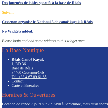
Des journées de loisirs sportifs à la base de Réals
Suivant
Cessenon organise le National 3 de canoë kayak à Réals
No Widgets added.
Please login and add some widgets to this widget area.
La Base Nautique
Réals Canoë Kayak
1, RD 36
Base de Réals
34460 Cessenon/Orb
Tel. +33 4 67 89 61 65
Contact
Carte et itinéraires
Horaires & Ouvertures
Location de canoë 7 jours sur 7 d'Avril à Septembre, mais aussi sports l