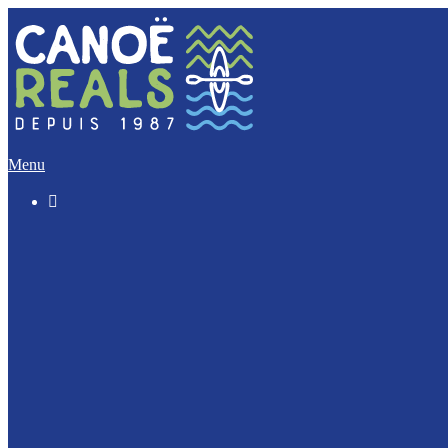
Menu

Le « Découverte » (5 Km)
L’Incontournable (12 Km)
L’Evasion (17 Km)
L’Intégrale (32 Km)
Nos activités Groupes et Scolaires
Journée Enterrement de vie : EVJF / EVJG
Journée Canoë Entreprise et CE
Journée Escalade Entreprise et CE