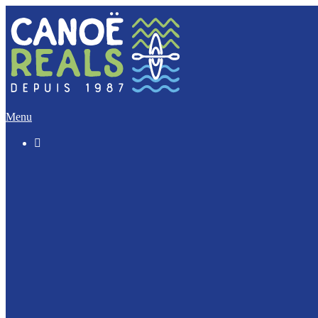
Menu

Le « Découverte » (5 Km)
L’Incontournable (12 Km)
L’Evasion (17 Km)
L’Intégrale (32 Km)
Nos activités Groupes et Scolaires
Journée Enterrement de vie : EVJF / EVJG
Journée Canoë Entreprise et CE
Journée Escalade Entreprise et CE