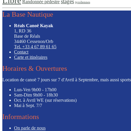
Libre
stages
Randonnée pédestre
tyroliennes
La Base Nautique
Réals Canoë Kayak
1, RD 36
Base de Réals
34460 Cessenon/Orb
Tel. +33 4 67 89 61 65
Contact
Carte et itinéraires
Horaires & Ouvertures
Location de canoë 7 jours sur 7 d'Avril à Septembre, mais aussi sports l
Lun-Ven
9h00 - 17h00
Sam-Dim
9h00 - 18h30
Oct. à Avril
WE (sur réservations)
Mai à Sept.
7/7
Informations
On parle de nous