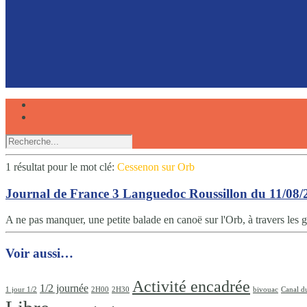
Faire du canoë avec son chien, une expérience partagée
Réserver
1 résultat pour
le mot clé:
Cessenon sur Orb
Journal de France 3 Languedoc Roussillon du 11/08/
A ne pas manquer, une petite balade en canoë sur l'Orb, à travers les 
Voir aussi…
Activité encadrée
1/2 journée
1 jour 1/2
2H00
2H30
bivouac
Canal d