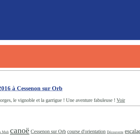
2016 à Cessenon sur Orb
gorges, le vignoble et la garrigue ! Une aventure fabuleuse !
Voir
canoë
escala
Cessenon sur Orb
course d'orientation
u Midi
Découverte