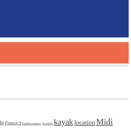
Midi
kayak
location
de
France 3
Guides nature
Journée