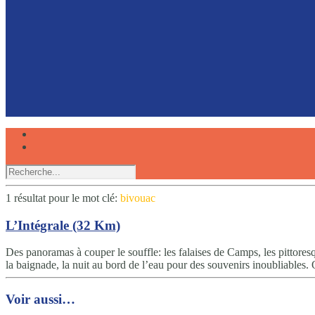
Faire du canoë avec son chien, une expérience partagée
Réserver
1 résultat pour
le mot clé:
bivouac
L’Intégrale (32 Km)
Des panoramas à couper le souffle: les falaises de Camps, les pittore
la baignade, la nuit au bord de l’eau pour des souvenirs inoubliables. 
Voir aussi…