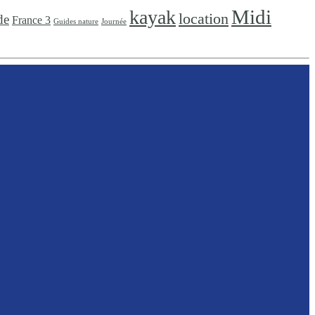
Midi
kayak
location
de
France 3
Guides nature
Journée