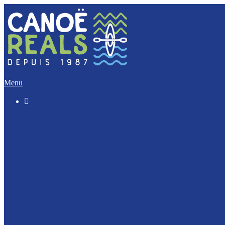
Menu

Le « Découverte » (5 Km)
L’Incontournable (12 Km)
L’Evasion (17 Km)
L’Intégrale (32 Km)
Nos activités Groupes et Scolaires
Journée Enterrement de vie : EVJF / EVJG
Journée Canoë Entreprise et CE
Journée Escalade Entreprise et CE