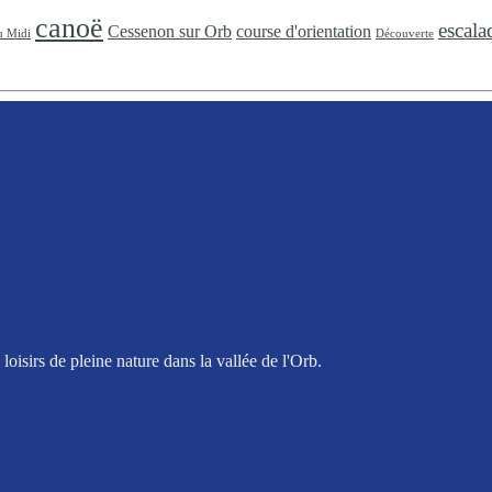
canoë
escala
Cessenon sur Orb
course d'orientation
u Midi
Découverte
oisirs de pleine nature dans la vallée de l'Orb.