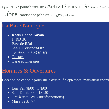
Activité encadrée
1/2 journée
1 jour 1/2
2H00
2H30
bivouac
Canal d
Libre
stages
Randonnée pédestre
tyroliennes
La Base Nautique
Réals Canoë Kayak
1, RD 36
Base de Réals
34460 Cessenon/Orb
Tel. +33 4 67 89 61 65
Contact
Carte et itinéraires
Horaires & Ouvertures
Location de canoë 7 jours sur 7 d'Avril à Septembre, mais aussi sports l
Lun-Ven
9h00 - 17h00
Sam-Dim
9h00 - 18h30
Oct. à Avril
WE (sur réservations)
Mai à Sept.
7/7